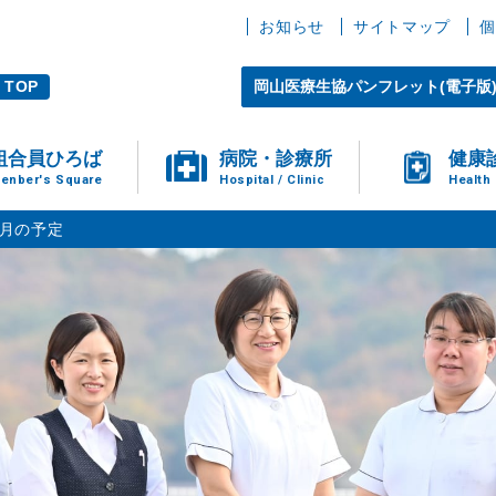
お知らせ
サイトマップ
個
TOP
岡山医療生協パンフレット(電子版
組合員ひろば
病院・診療所
健康
enber's Square
Hospital / Clinic
Health
2月の予定