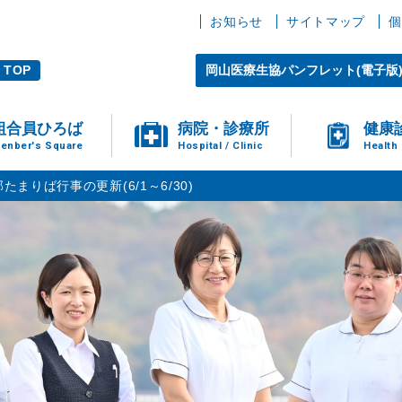
お知らせ
サイトマップ
個
TOP
岡山医療生協パンフレット(電子版
組合員ひろば
病院・診療所
健康
enber's Square
Hospital / Clinic
Health
たまりば行事の更新(6/1～6/30)