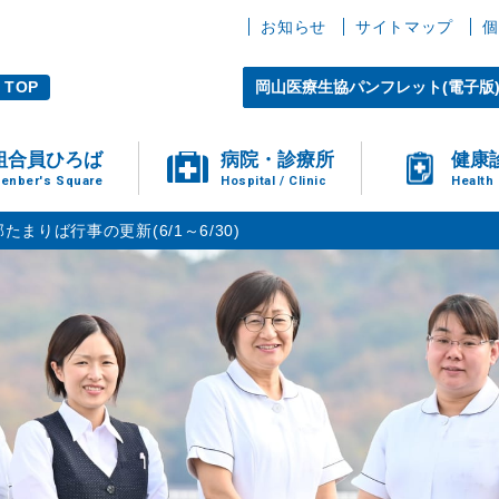
お知らせ
サイトマップ
個
TOP
岡山医療生協パンフレット(電子版
組合員ひろば
病院・診療所
健康
enber's Square
Hospital / Clinic
Health
たまりば行事の更新(6/1～6/30)