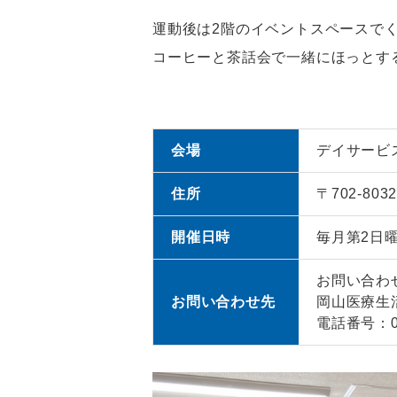
運動後は2階のイベントスペースで
コーヒーと茶話会で一緒にほっとす
会場
デイサービ
住所
〒702-80
開催日時
毎月第2日曜
お問い合わ
お問い合わせ先
岡山医療生
電話番号：08