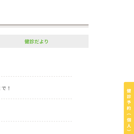
健診だより
まで！
健診予約
（個人）