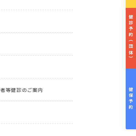
健診予約
（団体）
齢者等健診のご案内
健保予約