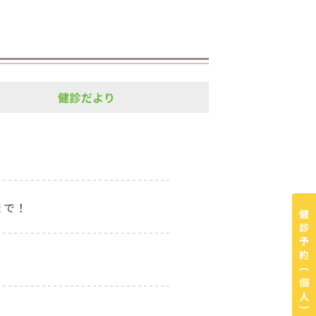
健診だより
まで！
健診予約
（個人）