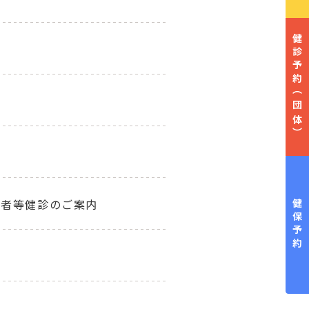
健診予約
（団体）
齢者等健診のご案内
健保予約