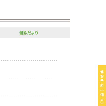
健診だより
健診予約
（個人）