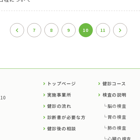
7
8
9
10
11
トップページ
健診コース
実施事業所
検査の説明
10
健診の流れ
脳の検査
胃の検査
診断書が必要な方
肺の検査
健診後の相談
心臓の検査