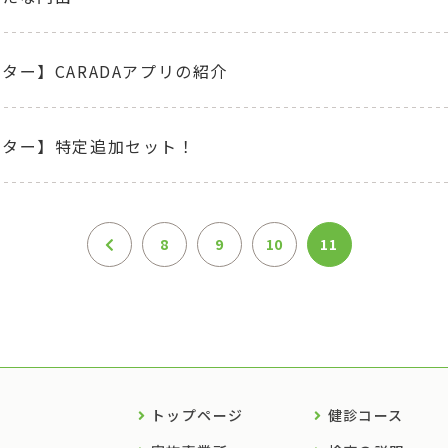
ター】CARADAアプリの紹介
ンター】特定追加セット！
8
9
10
11
トップページ
健診コース