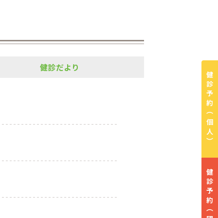
健診だより
健診予約
（個人）
健診予約