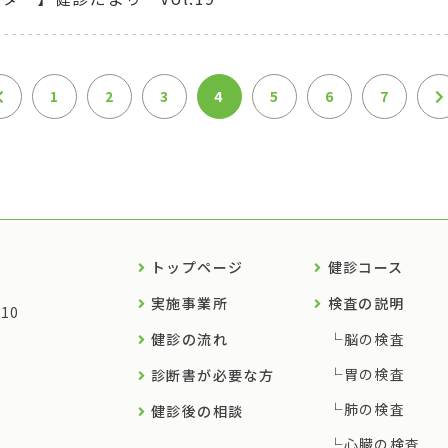
1
2
3
4
5
6
7
トップページ
健診コース
実施事業所
検査の説明
10
健診の流れ
脳の検査
胃の検査
診断書が必要な方
肺の検査
健診後の相談
心臓の検査