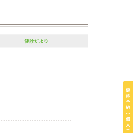
健診だより
健診予約
（個人）