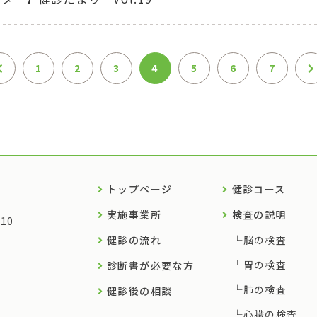
1
2
3
4
5
6
7
トップページ
健診コース
実施事業所
検査の説明
10
健診の流れ
脳の検査
胃の検査
診断書が必要な方
肺の検査
健診後の相談
心臓の検査