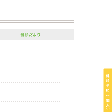
健診だより
健診予約
（個人）