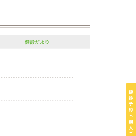
健診だより
健診予約
（個人）