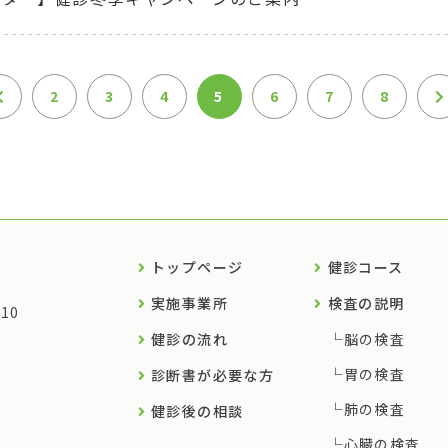
2
3
4
5
6
7
8
トップページ
健診コース
実施事業所
検査の説明
10
健診の流れ
脳の検査
胃の検査
診断書が必要な方
肺の検査
健診後の相談
心臓の検査