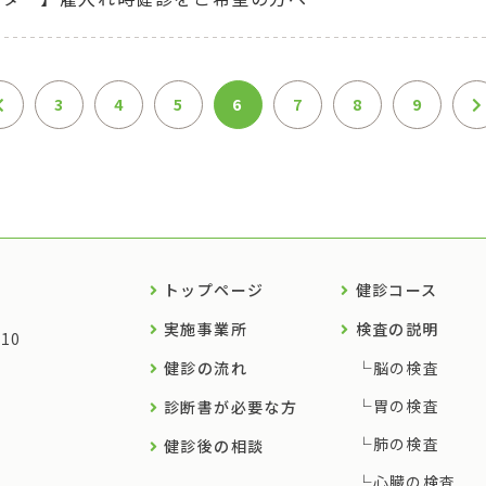
3
4
5
6
7
8
9
トップページ
健診コース
実施事業所
検査の説明
10
健診の流れ
脳の検査
胃の検査
診断書が必要な方
肺の検査
健診後の相談
心臓の検査