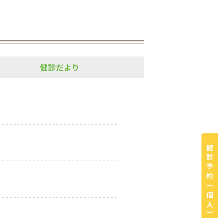
健診だより
健診予約
（個人）