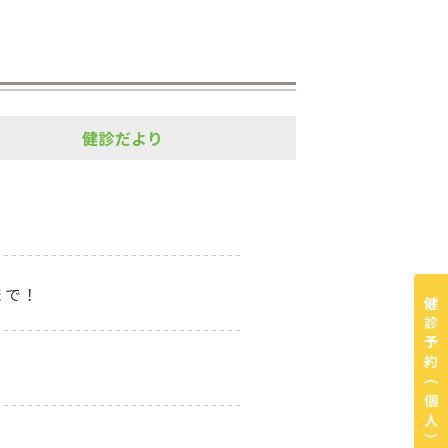
健診だより
まで！
健診予約
（個人）