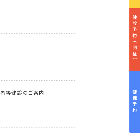
健診予約
（団体）
齢者等健診のご案内
健保予約