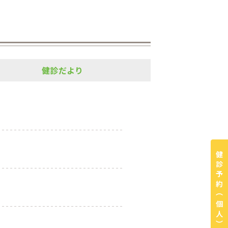
健診だより
健診予約
（個人）