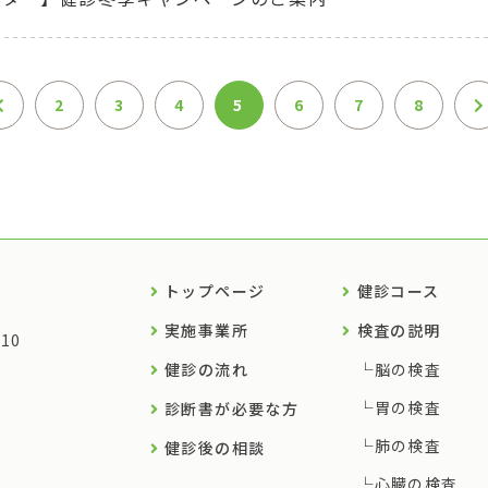
2
3
4
5
6
7
8
トップページ
健診コース
実施事業所
検査の説明
10
健診の流れ
脳の検査
胃の検査
診断書が必要な方
肺の検査
健診後の相談
心臓の検査