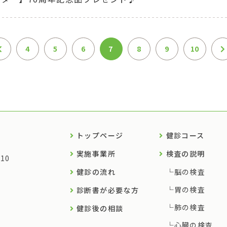
4
5
6
7
8
9
10
トップページ
健診コース
実施事業所
検査の説明
10
健診の流れ
脳の検査
胃の検査
診断書が必要な方
肺の検査
健診後の相談
心臓の検査