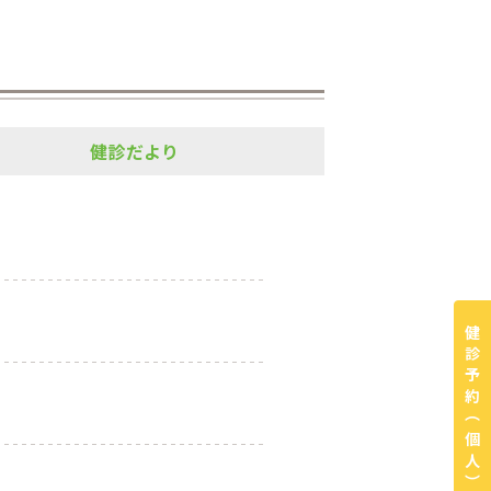
健診だより
健診予約
（個人）