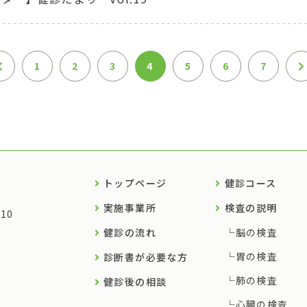
1
2
3
4
5
6
7
トップページ
健診コース
実施事業所
検査の説明
10
健診の流れ
脳の検査
胃の検査
診断書が必要な方
肺の検査
健診後の相談
心臓の検査