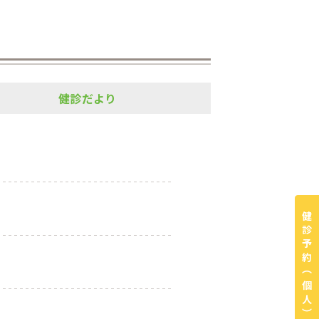
健診だより
健診予約
（個人）