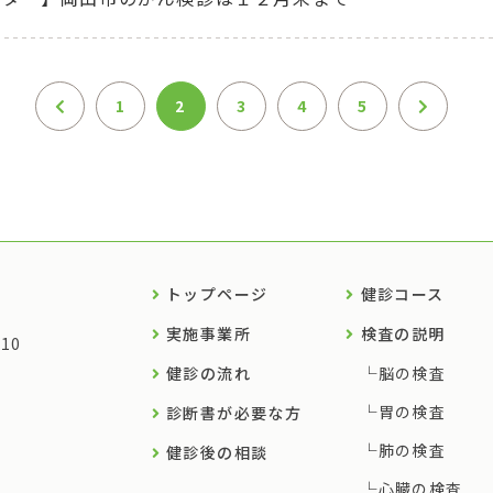
1
2
3
4
5
トップページ
健診コース
実施事業所
検査の説明
10
健診の流れ
脳の検査
胃の検査
診断書が必要な方
肺の検査
健診後の相談
心臓の検査