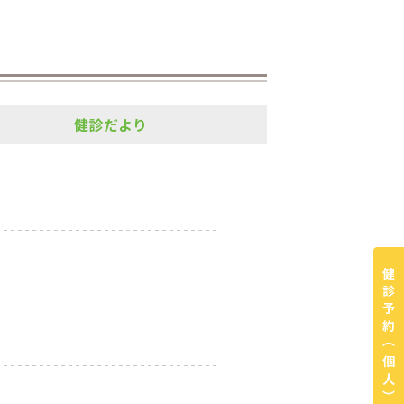
健診だより
健診予約
（個人）