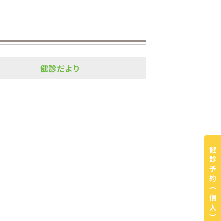
健診だより
健診予約
（個人）