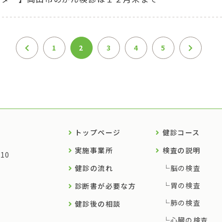
1
2
3
4
5
トップページ
健診コース
実施事業所
検査の説明
10
健診の流れ
脳の検査
胃の検査
診断書が必要な方
肺の検査
健診後の相談
心臓の検査