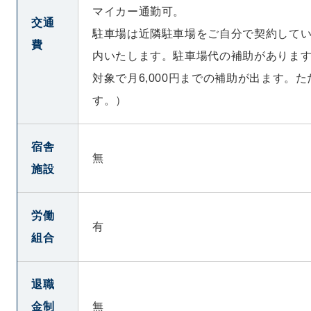
マイカー通勤可。
交通
駐車場は近隣駐車場をご自分で契約して
費
内いたします。駐車場代の補助があります
対象で月6,000円までの補助が出ます。
す。）
宿舎
無
施設
労働
有
組合
退職
金制
無