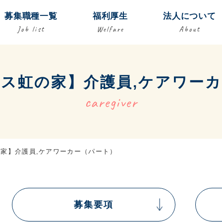
募集職種一覧
福利厚生
法人について
Job list
Welfare
About
ス虹の家】介護員,ケアワー
caregiver
家】介護員,ケアワーカー（パート）
募集要項