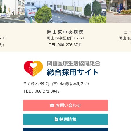
岡⼭東中央病院
コ
10
岡⼭市中区倉⽥677-1
岡⼭市
（代）
TEL.
086-276-3711
〒703-8288 岡山市中区赤坂本町2-20
TEL :
086-271-0943
お問い合わせ
採用情報