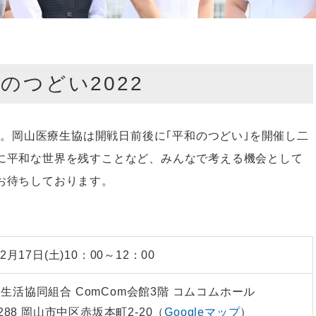
のつどい2022
です。岡山医療生協は開戦日前後に｢平和のつどい｣を開催し二
に平和な世界を残すことなど、みんなで考える機会として
お待ちしております。
12月17日(土)10：00～12：00
生活協同組合 ComCom会館3階 コムコムホール
8288 岡⼭市中区赤坂本町2-20（
Googleマップ
）