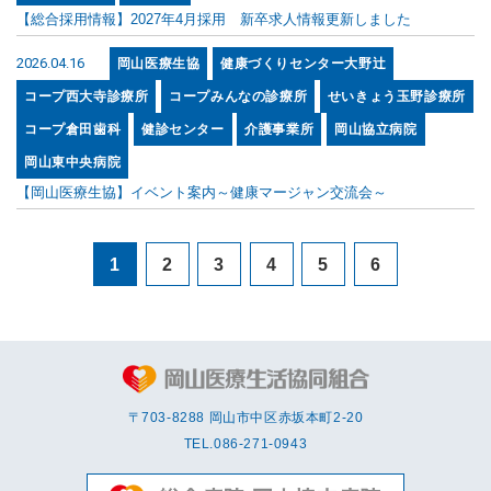
【総合採用情報】2027年4月採用 新卒求人情報更新しました
2026.04.16
岡山医療生協
健康づくりセンター大野辻
コープ西大寺診療所
コープみんなの診療所
せいきょう玉野診療所
コープ倉田歯科
健診センター
介護事業所
岡山協立病院
岡山東中央病院
【岡山医療生協】イベント案内～健康マージャン交流会～
1
2
3
4
5
6
〒703-8288 岡⼭市中区赤坂本町2-20
TEL.
086-271-0943