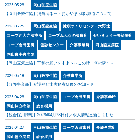
2026.05.28
岡山医療生協
【岡山医療生協】消費者ネットおかやま 講師派遣について
2026.05.25
岡山医療生協
健康づくりセンター大野辻
コープ西大寺診療所
コープみんなの診療所
せいきょう玉野診療所
コープ倉田歯科
健診センター
介護事業所
岡山協立病院
岡山東中央病院
【岡山医療生協】平和の願いを未来へ～この碑、何の碑？～
2026.05.18
岡山医療生協
介護事業所
【介護事業部】介護福祉士実務者研修のお知らせ
2026.04.28
岡山医療生協
コープ倉田歯科
介護事業所
岡山協立病院
総合採用
【総合採用情報】2026年4月28日付／求人情報更新しました
2026.04.27
岡山医療生協
コープ倉田歯科
介護事業所
岡山協立病院
総合採用