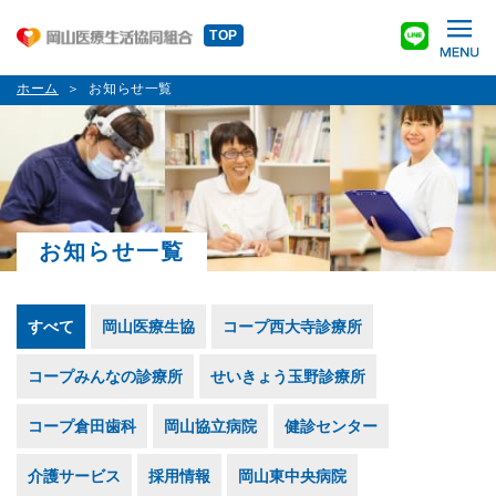
TOP
ホーム
お知らせ一覧
お知らせ一覧
すべて
岡山医療生協
コープ西大寺診療所
コープみんなの診療所
せいきょう玉野診療所
コープ倉田歯科
岡山協立病院
健診センター
介護サービス
採用情報
岡山東中央病院