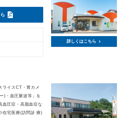
ちら
詳しくはこちら
所
スライスCT・胃カメ
コー)・血圧脈波等」を
高血圧症・高脂血症な
在宅医療(訪問診 療)