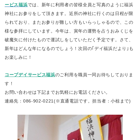
ービス福浜
では、
新年に利用者の皆様全員と写真のように福浜
神社にお参りをして頂きます。
近所の神社に行くのは日程が限
られており、またお参りが難しい方もいらっしゃるので、この
様な参拝にしています。
今年は、寅年の運勢を占うおみくじを
破魔矢に付けたもので運試しをしていただく予定です。さて、
新年はどんな年になるのでしょう！
次回の｢デイ福浜だより｣も
お楽しみに！
コープデイサービス福浜
のご利用を職員一同お待ちしておりま
す！
お問い合わせは下記までお気軽にお電話ください。
連絡先：086-902-0221(※直通電話です。担当者：小椋まで)