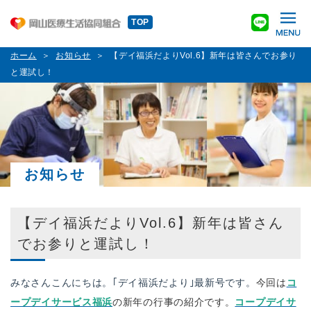
TOP
ホーム
お知らせ
【デイ福浜だよりVol.6】新年は皆さんでお参り
と運試し！
お知らせ
【デイ福浜だよりVol.6】新年は皆さん
でお参りと運試し！
みなさんこんにちは。｢デイ福浜だより｣最新号です。
今回は
コ
ープデイサービス福浜
の新年の行事の紹介です。
コープデイサ