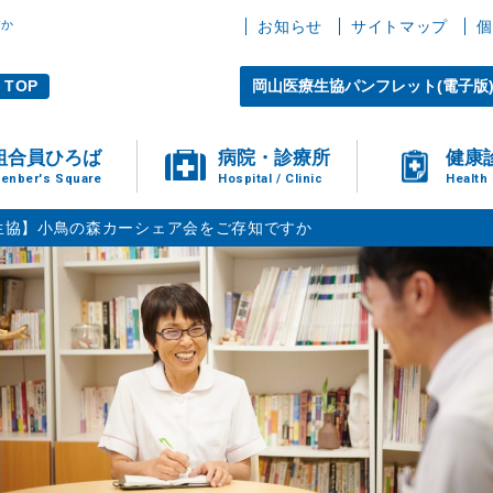
すか
お知らせ
サイトマップ
個
TOP
岡山医療生協パンフレット(電子版
組合員ひろば
病院・診療所
健康
enber's Square
Hospital / Clinic
Health
生協】小鳥の森カーシェア会をご存知ですか