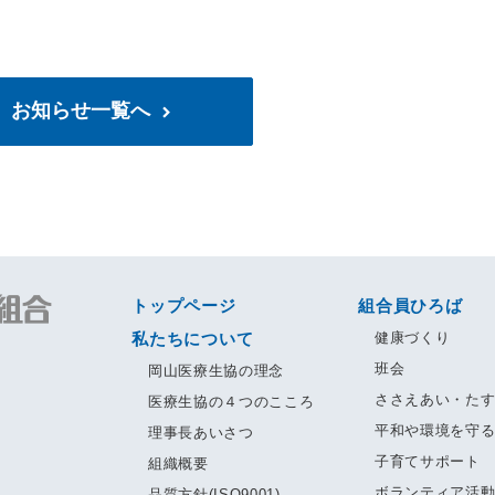
お知らせ一覧へ
トップページ
組合員ひろば
私たちについて
健康づくり
班会
岡山医療生協の理念
ささえあい・た
医療生協の４つのこころ
平和や環境を守
理事長あいさつ
子育てサポート
組織概要
ボランティア活
品質方針(ISO9001)