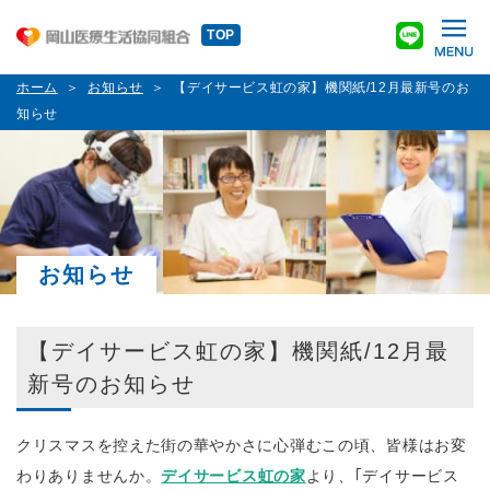
TOP
ホーム
お知らせ
【デイサービス虹の家】機関紙/12月最新号のお
知らせ
お知らせ
【デイサービス虹の家】機関紙/12月最
新号のお知らせ
クリスマスを控えた街の華やかさに心弾むこの頃
、皆様はお変
わりありませんか。
デイサービス虹の家
より、｢デイサービス