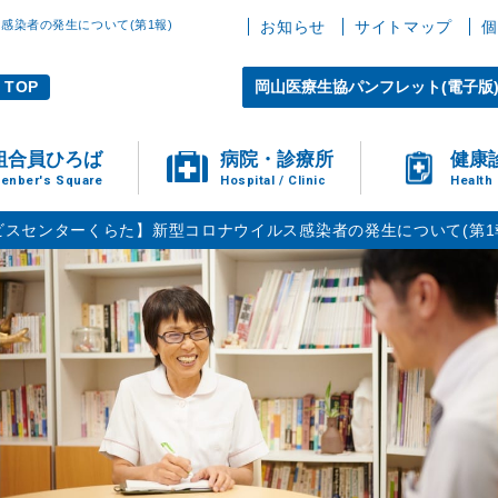
感染者の発生について(第1報)
お知らせ
サイトマップ
個
TOP
岡山医療生協パンフレット(電子版
組合員ひろば
病院・診療所
健康
enber's Square
Hospital / Clinic
Health
ビスセンターくらた】新型コロナウイルス感染者の発生について(第1