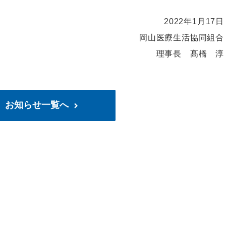
2022
年
1
月
17
日
岡山医療生活協同組合
理事長 髙橋 淳
お知らせ一覧へ