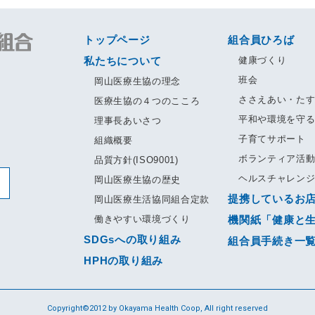
トップページ
組合員ひろば
私たちについて
健康づくり
班会
岡山医療生協の理念
ささえあい・た
医療生協の４つのこころ
平和や環境を守
理事長あいさつ
子育てサポート
組織概要
ボランティア活
品質方針(ISO9001)
ヘルスチャレン
岡山医療生協の歴史
提携しているお
岡山医療生活協同組合定款
働きやすい環境づくり
機関紙「健康と
SDGsへの取り組み
組合員手続き一
HPHの取り組み
Copyright©2012 by Okayama Health Coop,
All right reserved