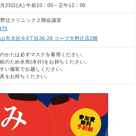
8月23日(火) 午前10：00～正午12：00
大野辻クリニック２階会議室
975
山市北区今3丁目26-28 コープ大野辻店2階
加のかたは必ずマスクを着用ください。
補給のため水筒(水分)をお持ちください。
やすい服装でお越しください。
用具をお持ちください。