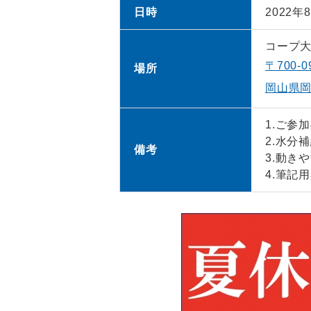
日時
2022年
コープ
〒700-0
場所
岡山県岡
1.ご参
2.水分
備考
3.動き
4.筆記