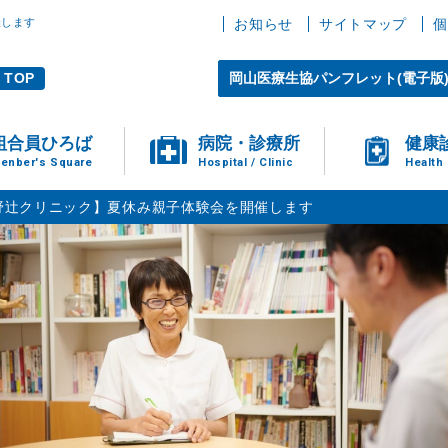
催します
お知らせ
サイトマップ
個
TOP
岡山医療生協パンフレット(電子版
組合員ひろば
病院・診療所
健康
enber's Square
Hospital / Clinic
Health
野辻クリニック】夏休み親子体験会を開催します