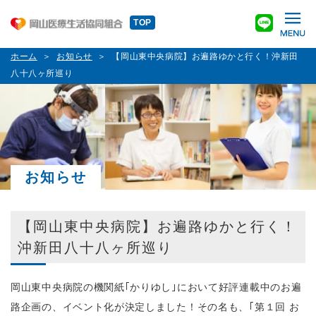
TOP
ホーム
お知らせ
【岡山東中央病院】お遍路ゆかと行く！沖新田
八十八ヶ所巡り
お知らせ
【岡山東中央病院】お遍路ゆかと行く！
沖新田八十八ヶ所巡り
岡山東中央病院の機関紙｢かりゆし｣において好評連載中のお遍
路企画の、イベント化が決定しました！その名も、｢第１回 お