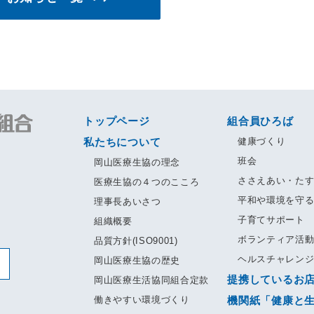
トップページ
組合員ひろば
私たちについて
健康づくり
班会
岡山医療生協の理念
ささえあい・た
医療生協の４つのこころ
平和や環境を守
理事長あいさつ
子育てサポート
組織概要
ボランティア活
品質方針(ISO9001)
ヘルスチャレン
岡山医療生協の歴史
提携しているお
岡山医療生活協同組合定款
働きやすい環境づくり
機関紙「健康と