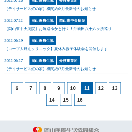
2022.07.25
岡山医療生協
介護事業所
【デイサービス虹の家】機関紙/8月最新号のお知らせ
2022.07.22
岡山医療生協
岡山東中央病院
【岡山東中央病院】お遍路ゆかと行く！沖新田八十八ヶ所巡り
2022.06.29
岡山医療生協
【コープ大野辻クリニック】夏休み親子体験会を開催します
2022.06.27
岡山医療生協
介護事業所
【デイサービス虹の家】機関紙/7月最新号のお知らせ
6
7
8
9
10
11
12
13
14
15
16