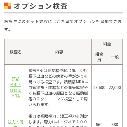
オプション検査
医療生協のセット健診にはご希望でオプションも追加できま
す。
料金
検査名
内容
組合
一般
員
頭部MRIは脳梗塞や脳出血、くも
膜下出血などの病変の手がかりを
頭部
見つける検査です。頭頚部MRAは
MRI・
血管狭窄・閉塞などの血管障害や
17,600
22,000
頭頚部
くも膜下出血の原因となる脳動脈
MRA
瘤のスクリーニング検査として用
いられます。
視力は裸眼視力、矯正視力を測定
視力・聴
します。聴力はオージオで１００
660
880