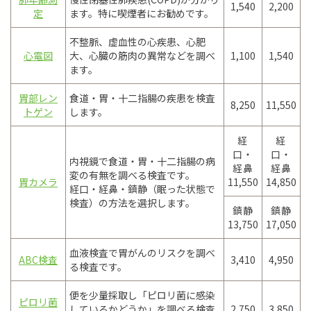
1,540
2,200
定
ます。特に喫煙者にお勧めです。
不整脈、虚血性の心疾患、心肥
心電図
大、心臓の筋肉の異常などを調べ
1,100
1,540
ます。
胃部レン
食道・胃・十二指腸の疾患を検査
8,250
11,550
トゲン
します。
経
経
口・
口・
内視鏡で食道・胃・十二指腸の病
経鼻
経鼻
変の有無を調べる検査です。
胃カメラ
11,550
14,850
経口・経鼻・鎮静（眠った状態で
検査）の方法を選択します。
鎮静
鎮静
13,750
17,050
血液検査で胃がんのリスクを調べ
ABC検査
3,410
4,950
る検査です。
便を少量採取し「ピロリ菌に感染
ピロリ菌
しているかどうか」を調べる検査
2,750
3,850