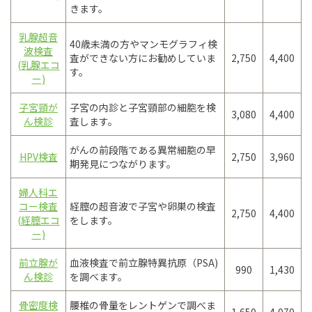
きます。
乳腺超音
40歳未満の方やマンモグラフィ検
波検査
査ができない方にお勧めしていま
2,750
4,400
(乳腺エコ
す。
ー)
子宮頸が
子宮の内診と子宮頸部の細胞を検
3,080
4,400
ん検診
査します。
がんの前段階である異常細胞の早
HPV検査
2,750
3,960
期発見につながります。
婦人科エ
コー検査
経膣の超音波で子宮や卵巣の検査
2,750
4,400
(経膣エコ
をします。
ー)
前立腺が
血液検査で前立腺特異抗原（PSA)
990
1,430
ん検診
を調べます。
骨密度検
腰椎の骨量をレントゲンで調べま