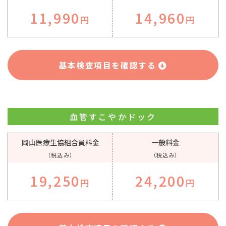
11,990
14,960
円
円
基本検査項目を確認する
血管すこやかドック
岡山医療生協組合員料金
一般料金
（税込み）
（税込み）
19,250
24,200
円
円