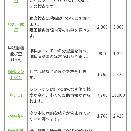
力
０ヘルツ、４０００ヘルツの聴こ
えの検査です。
眼底検査は動脈硬化の状態を調べ
眼底・眼
ます。
2,860
3,960
圧
眼圧検査は緑内障の有無を調べま
す。
甲状腺機
甲状腺ホルモンの分泌量を調べ、
能検査
880
1,210
甲状腺機能の異常がわかります。
(TSH)
胸部レン
肺や心臓などの疾患を検査しま
1,760
2,420
トゲン
す。
レントゲンに比べ精密な画像で精
胸部CT
度が高く、多くの診断情報が得ら
7,700
11,000
れます。
痰の中に病的な成分が含まれてい
喀痰検査
1,760
2,420
ないか調べます。
肺年齢測
慢性閉塞性肺疾患(COPD)が分かり