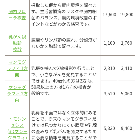
採取した便から腸内環境を調べま
腸内フロ
す。生活習慣病のリスクや腸内細
17,600
19,800
ーラ検査
菌のバランス、腸内環境改善のポ
イントなどがわかる検査です。
乳がん視
腫瘤やリンパ節の腫れ、分泌液が
触診
1,100
1,760
ないかを触診で調べます。
検診
マンモグ
ラフィ 1方
乳房を挟んでX線撮影を行うこと
2,310
3,410
向
で、小さながんを発見することが
できます。40歳代の方は2方向、
50歳以上の方は1方向の検査が一
マンモグ
般的です。
ラフィ 2方
3,520
5,060
向
乳房を平面ではなく立体的にみる
トモシン
ことで、従来のマンモグラフィだ
セシス
けでは見つかりにくい腫瘤や乳腺
5,830
9,460
(3Dマンモ
の歪みなど乳がんを発見するため
グラフィ)
に必要な情報を発見することがで