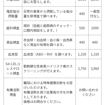
談にお答えします。
推定塩分
日常の食事から摂取している塩分
一般受
440
摂取量
量を尿検査で調べます。
付なし
視診（虫歯と歯周病のチェック・
歯科検査
500
1000
口腔内相談をします。）
赤血球・白血球・血小板・血色素
貧血検査
440
440
など貧血の有無を調べます。
血液型
血液型（ABO・RH）を調べます。
1,320
1,320
Sd-LDLコ
動脈硬化性疾患ハイリスク者のス
レステロ
2,750
3,960
クリーニングが行えます。
ール検査
職域における特殊健康診断をお受
けいただけます。
有機溶剤
お問い合わせ
有機溶剤を扱う従業員の方を対象
検査
ください
としております。
価格はお問合せください。