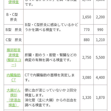
便検査
です。
B・C型
1,650
2,200
肝炎
B型・C型肝炎に感染しているかど
B型 肝炎
うかを調べる検査です。
770
990
C型 肝炎
880
1,210
腹部超音
波検査
肝臓・胆のう・胆管・腎臓などの
2,750
5,500
(腹部エコ
病変の有無を調べる検査です。
ー)
内臓脂肪
CTで内臓脂肪の面積を測定しま
3,080
4,400
CT
す。
大腸がん
便に血が混じっていないか２回分
検診
検査します。
1,320
1,870
（便潜血
消化管（主に大腸）からの出血を
検査）
調べる検査です。