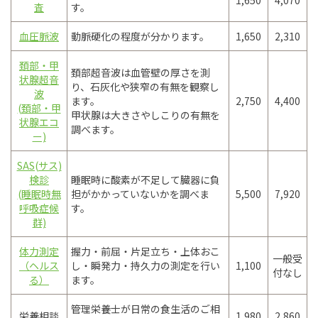
1,650
4,070
査
す。
血圧脈波
動脈硬化の程度が分かります。
1,650
2,310
頚部・甲
頚部超音波は血管壁の厚さを測
状腺超音
り、石灰化や狭窄の有無を観察し
波
ます。
2,750
4,400
(頚部・甲
甲状腺は大きさやしこりの有無を
状腺エコ
調べます。
ー)
SAS(サス)
検診
睡眠時に酸素が不足して臓器に負
(睡眠時無
担がかかっていないかを調べま
5,500
7,920
呼吸症候
す。
群)
体力測定
握力・前屈・片足立ち・上体おこ
一般受
（ヘルス
し・瞬発力・持久力の測定を行い
1,100
付なし
る）
ます。
管理栄養士が日常の食生活のご相
栄養相談
1,980
2,860