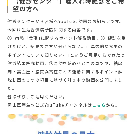
【健診センター】雇入れ時健診をご希
望の方へ
健診センターから皆様へYouTube動画のお知らせです。
今回は
生活習慣病予防
に関する内容です。
①｢
病態｣｢食事｣に関するポイント解説動画、②｢健診を受
けたけど、結果の見方が分からない。｣｢具体的な食事の
ポイントについて知りたい。｣というご意見からできたっ
健診結果解説動画、
③運動を始めるときのコツや、糖尿
病・高血圧・脂質異常症ごとの運動に関するポイント解
説動画
の３つの項目に基づく計９本の動画を公開しまし
た。
皆様ぜひ、ご活用ください。
岡山医療生協公式YouTubeチャンネルは
こちら
から。