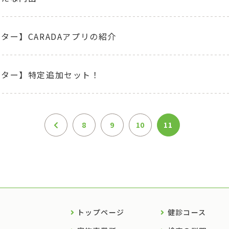
ター】CARADAアプリの紹介
ンター】特定追加セット！
8
9
10
11
トップページ
健診コース