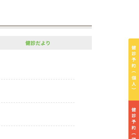
健診だより
健診予約
（個人）
健診予約