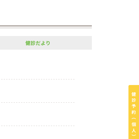
健診だより
健診予約
（個人）