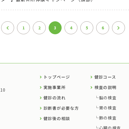
1
2
3
4
5
6
トップページ
健診コース
実施事業所
検査の説明
10
健診の流れ
脳の検査
胃の検査
診断書が必要な方
肺の検査
健診後の相談
心臓の検査